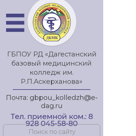
ГБПОУ РД «Дагестанский
базовый медицинский
колледж им.
Р.П.Аскерханова»
Почта: gbpou_kolledzh@e-
dag.ru
Тел. приемной ком.: 8
928 045-58-80