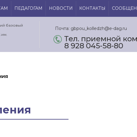
ТАМ
ПЕДАГОГАМ
НОВОСТИ
КОНТАКТЫ
СООБЩЕН
кий базовый
Почта: gbpou_kolledzh@e-dag.ru
 им.
Тел. приемной ком.
8 928 045-58-80
ния
ления