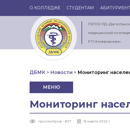
О КОЛЛЕДЖЕ
СТУДЕНТАМ
АБИТУРИЕН
ГБПОУ РД «Дагестанс
медицинский колледж
Р.П.Аскерханова»
ДБМК
>
Новости
>
Мониторинг населе
МЕНЮ
Мониторинг насе
просмотров - 827
16 марта 2022 г.