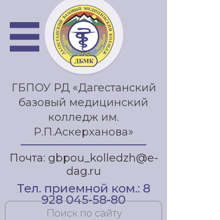
ГБПОУ РД «Дагестанский
базовый медицинский
колледж им.
Р.П.Аскерханова»
Почта: gbpou_kolledzh@e-
dag.ru
Тел. приемной ком.: 8
928 045-58-80