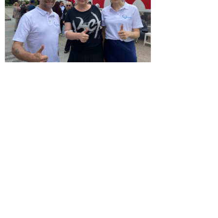
© 2026 | ГБПОУ РД
«Дагестанский базовый
медицинский колледж им.
Р.П.Аскерханова»
Телефон: Тел. приемной ком.: 8