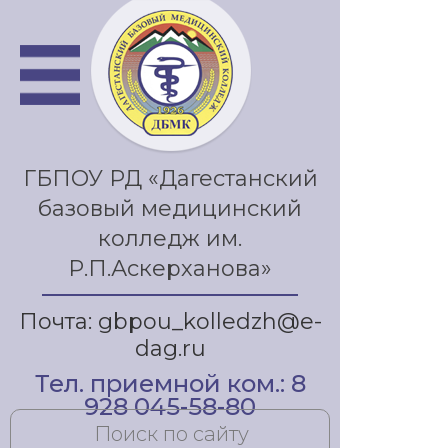
ГБПОУ РД «Дагестанский
базовый медицинский
колледж им.
Р.П.Аскерханова»
Почта: gbpou_kolledzh@e-
dag.ru
Тел. приемной ком.: 8
928 045-58-80