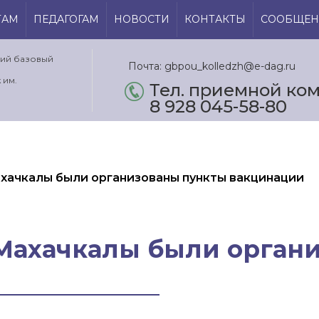
ТАМ
ПЕДАГОГАМ
НОВОСТИ
КОНТАКТЫ
СООБЩЕН
кий базовый
Почта: gbpou_kolledzh@e-dag.ru
 им.
Тел. приемной ком.
8 928 045-58-80
ахачкалы были организованы пункты вакцинации
 Махачкалы были орган