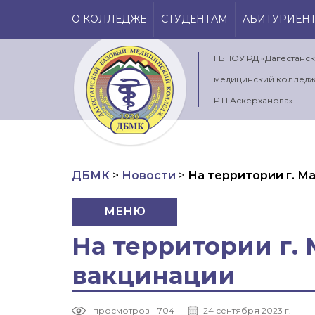
О КОЛЛЕДЖЕ
СТУДЕНТАМ
АБИТУРИЕН
ГБПОУ РД «Дагестанс
медицинский колледж
Р.П.Аскерханова»
ДБМК
>
Новости
>
На территории г. М
МЕНЮ
На территории г.
вакцинации
просмотров - 704
24 сентября 2023 г.