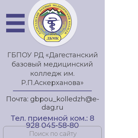
ГБПОУ РД «Дагестанский
базовый медицинский
колледж им.
Р.П.Аскерханова»
Почта: gbpou_kolledzh@e-
dag.ru
Тел. приемной ком.: 8
928 045-58-80