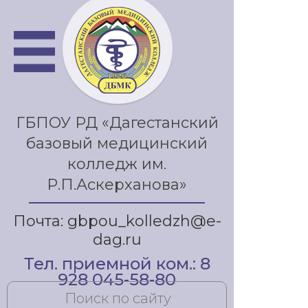
ГБПОУ РД «Дагестанский
базовый медицинский
колледж им.
Р.П.Аскерханова»
Почта: gbpou_kolledzh@e-
dag.ru
Тел. приемной ком.: 8
928 045-58-80