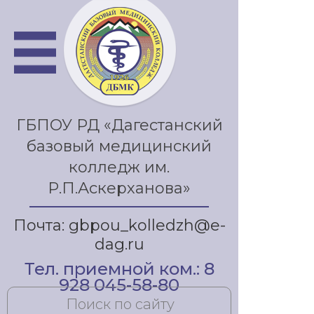
ГБПОУ РД «Дагестанский
базовый медицинский
колледж им.
Р.П.Аскерханова»
Почта: gbpou_kolledzh@e-
dag.ru
Тел. приемной ком.: 8
928 045-58-80