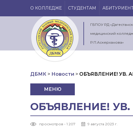
О КОЛЛЕДЖЕ
СТУДЕНТАМ
АБИТУРИЕН
ГБПОУ РД «Дагестанс
медицинский колледж
Р.П.Аскерханова»
ДБМК
>
Новости
>
ОБЪЯВЛЕНИЕ! УВ. 
МЕНЮ
ОБЪЯВЛЕНИЕ! УВ.
просмотров - 1 207
9 августа 2023 г.