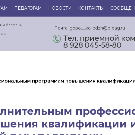
ТАМ
ПЕДАГОГАМ
НОВОСТИ
КОНТАКТЫ
СООБЩЕН
кий базовый
Почта: gbpou_kolledzh@e-dag.ru
 им.
Тел. приемной ком.
8 928 045-58-80
сиональным программам повышения квалификации
олнительным професс
шения квалификации 