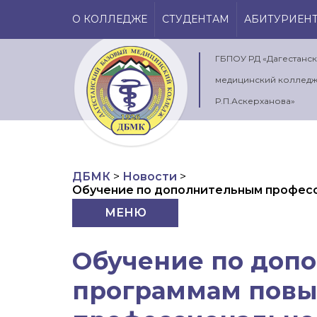
О КОЛЛЕДЖЕ
СТУДЕНТАМ
АБИТУРИЕН
ГБПОУ РД «Дагестанс
медицинский колледж
Р.П.Аскерханова»
ДБМК
>
Новости
>
Обучение по дополнительным профес
МЕНЮ
Обучение по доп
программам повы