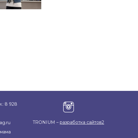
.: 8 928
TRONIUM –
разработка сайтов2
ag.ru
Имама