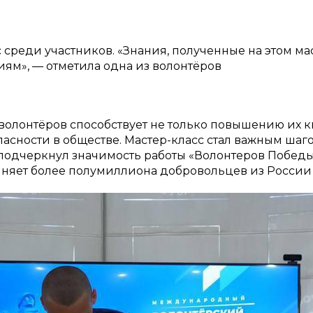
реди участников. «Знания, полученные на этом мас
ям», — отметила одна из волонтёров
 волонтёров способствует не только повышению их
пасности в обществе. Мастер-класс стал важным шаго
 подчеркнул значимость работы «Волонтеров Побед
иняет более полумиллиона добровольцев из России 