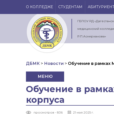
О КОЛЛЕДЖЕ
СТУДЕНТАМ
АБИТУРИЕН
ГБПОУ РД «Дагестанс
медицинский колледж
Р.П.Аскерханова»
ДБМК
>
Новости
>
Обучение в рамках 
МЕНЮ
Обучение в рамка
корпуса
просмотров - 836
21 мая 2025 г.