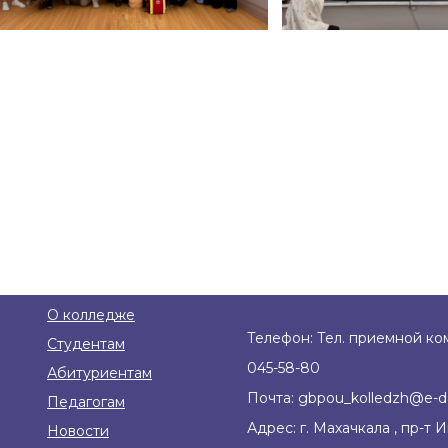
О колледже
Телефон: Тел. приемной ком
Студентам
045-58-80
Абитуриентам
Почта: gbpou_kolledzh@e-d
Педагогам
Адрес: г. Махачкала , пр-т 
Новости