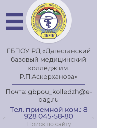
ГБПОУ РД «Дагестанский
базовый медицинский
колледж им.
Р.П.Аскерханова»
Почта: gbpou_kolledzh@e-
dag.ru
Тел. приемной ком.: 8
928 045-58-80