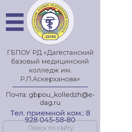
ГБПОУ РД «Дагестанский
базовый медицинский
колледж им.
Р.П.Аскерханова»
Почта: gbpou_kolledzh@e-
dag.ru
Тел. приемной ком.: 8
928 045-58-80