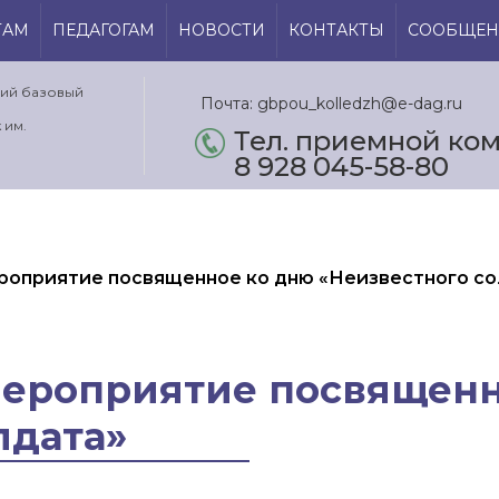
ТАМ
ПЕДАГОГАМ
НОВОСТИ
КОНТАКТЫ
СООБЩЕН
кий базовый
Почта: gbpou_kolledzh@e-dag.ru
 им.
Тел. приемной ком.
8 928 045-58-80
роприятие посвященное ко дню «Неизвестного со
мероприятие посвященн
лдата»