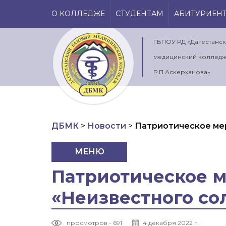
О КОЛЛЕДЖЕ
СТУДЕНТАМ
АБИТУРИЕН
ГБПОУ РД «Дагестанс
медицинский колледж
Р.П.Аскерханова»
ДБМК
>
Новости
>
Патриотическое ме
МЕНЮ
Патриотическое 
«Неизвестного со
просмотров - 691
4 декабря 2022 г.