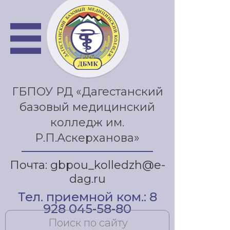
ГБПОУ РД «Дагестанский
базовый медицинский
колледж им.
Р.П.Аскерханова»
Почта: gbpou_kolledzh@e-
dag.ru
Тел. приемной ком.: 8
928 045-58-80