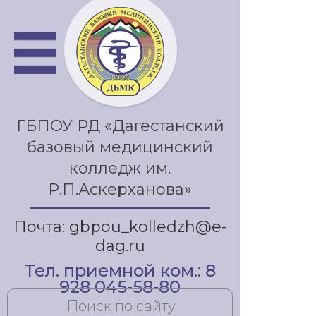
ГБПОУ РД «Дагестанский
базовый медицинский
колледж им.
Р.П.Аскерханова»
Почта: gbpou_kolledzh@e-
dag.ru
Тел. приемной ком.: 8
928 045-58-80