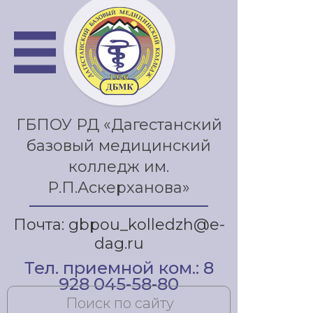
ГБПОУ РД «Дагестанский
базовый медицинский
колледж им.
Р.П.Аскерханова»
Почта: gbpou_kolledzh@e-
dag.ru
Тел. приемной ком.: 8
928 045-58-80