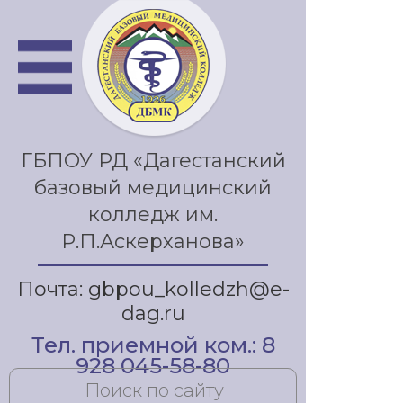
ГБПОУ РД «Дагестанский
базовый медицинский
колледж им.
Р.П.Аскерханова»
Почта: gbpou_kolledzh@e-
dag.ru
Тел. приемной ком.: 8
928 045-58-80