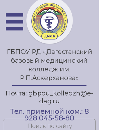
ГБПОУ РД «Дагестанский
базовый медицинский
колледж им.
Р.П.Аскерханова»
Почта: gbpou_kolledzh@e-
dag.ru
Тел. приемной ком.: 8
928 045-58-80