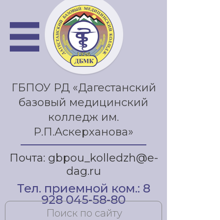
ГБПОУ РД «Дагестанский
базовый медицинский
колледж им.
Р.П.Аскерханова»
Почта: gbpou_kolledzh@e-
dag.ru
Тел. приемной ком.: 8
928 045-58-80