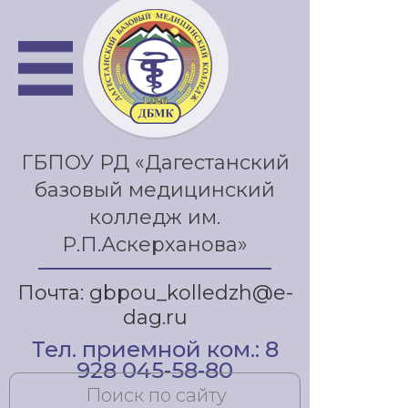
ГБПОУ РД «Дагестанский
базовый медицинский
колледж им.
Р.П.Аскерханова»
Почта: gbpou_kolledzh@e-
dag.ru
Тел. приемной ком.: 8
928 045-58-80