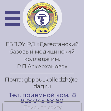
ГБПОУ РД «Дагестанский
базовый медицинский
колледж им.
Р.П.Аскерханова»
Почта: gbpou_kolledzh@e-
dag.ru
Тел. приемной ком.: 8
928 045-58-80