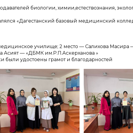
еподавателей биологии, химии,естествознания, экол
влялся «Дагестанский базовый медицинский коллед
е медицинское училище; 2 место — Салихова Масир
ва Асият — «ДБМК им.Р.П.Аскерханова »
ки были удостоены грамот и благодарностей