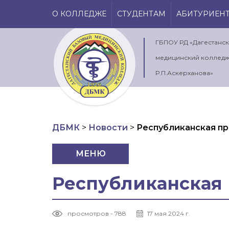
О КОЛЛЕДЖЕ
СТУДЕНТАМ
АБИТУРИЕН
ГБПОУ РД «Дагестанс
медицинский колледж
Р.П.Аскерханова»
ДБМК
>
Новости
>
Республиканская пр
МЕНЮ
Республиканская
просмотров - 788
17 мая 2024 г.