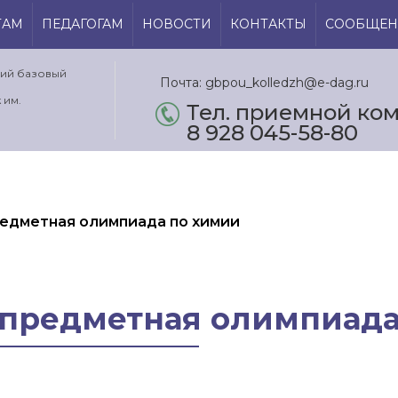
ТАМ
ПЕДАГОГАМ
НОВОСТИ
КОНТАКТЫ
СООБЩЕН
кий базовый
Почта: gbpou_kolledzh@e-dag.ru
 им.
Тел. приемной ком.
8 928 045-58-80
едметная олимпиада по химии
 предметная олимпиада