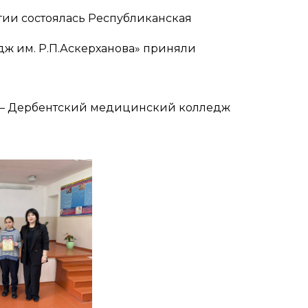
огии состоялась Республиканская
ж им. Р.П.Аскерханова» приняли
а — Дербентский медицинский колледж