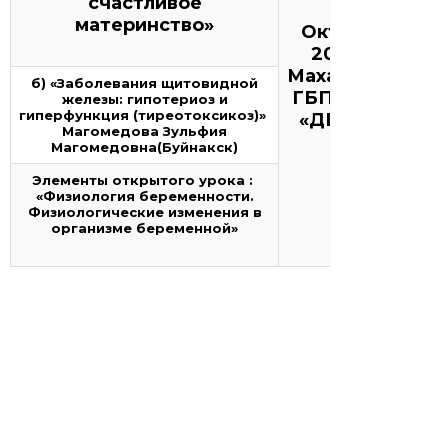
счастливое
материнство»
Октябрь
2019 г.
Махачкала,
б) «Заболевания щитовидной
ГБПОУ РД
железы: гипотериоз и
гиперфункция (тиреотоксикоз)»
«ДБМК».
Магомедова Зульфия
Магомедовна(Буйнакск)
Элементы открытого урока :
«Физиология беременности.
Физиологические изменения в
организме беременной»