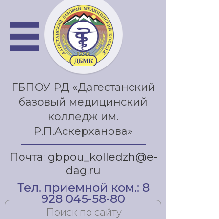
ГБПОУ РД «Дагестанский
базовый медицинский
колледж им.
Р.П.Аскерханова»
Почта: gbpou_kolledzh@e-
dag.ru
Тел. приемной ком.: 8
928 045-58-80