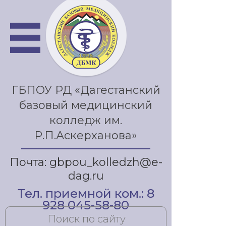
ГБПОУ РД «Дагестанский
базовый медицинский
колледж им.
Р.П.Аскерханова»
Почта: gbpou_kolledzh@e-
dag.ru
Тел. приемной ком.: 8
928 045-58-80