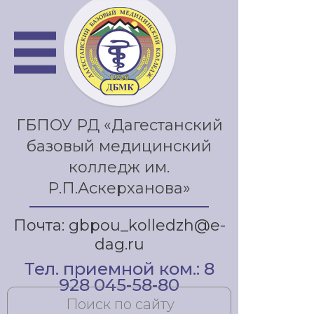
ГБПОУ РД «Дагестанский
базовый медицинский
колледж им.
Р.П.Аскерханова»
Почта: gbpou_kolledzh@e-
dag.ru
Тел. приемной ком.: 8
928 045-58-80