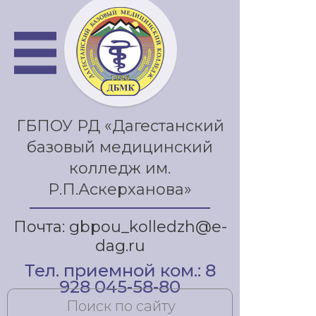
ГБПОУ РД «Дагестанский
базовый медицинский
колледж им.
Р.П.Аскерханова»
Почта: gbpou_kolledzh@e-
dag.ru
Тел. приемной ком.: 8
928 045-58-80