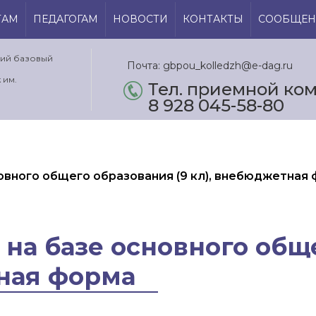
ТАМ
ПЕДАГОГАМ
НОВОСТИ
КОНТАКТЫ
СООБЩЕН
кий базовый
Почта: gbpou_kolledzh@e-dag.ru
 им.
Тел. приемной ком.
8 928 045-58-80
овного общего образования (9 кл), внебюджетная
 на базе основного общ
тная форма