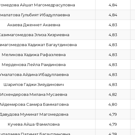
омедова Айшат Магомедрасуловна
4,84
малатова Гульбият Ибадуллаевна
4,84
Акаева Дженнет Акаевна
4,83
Казимагомедова Элиза Хизриевна
4,83
амагомедова Хадижат Багаутдиновна
4,83
Меликова Хадижа Рафаэлевна
4,83
Мерденова Лейла Раидиновна
4,83
Умалатова Айдина Ибадуллаевна
4,83
Шарипов Гаджи Зияудинович
4,83
Искендерова Милана Мусаевна
4,82
Айдемирова Самира Бамматовна
4,80
Давудова Муминат Магомедовна
4,79
Кучева Айша Фамиловна
4,79
упалаева Патимат Багаутдиновна
4,78