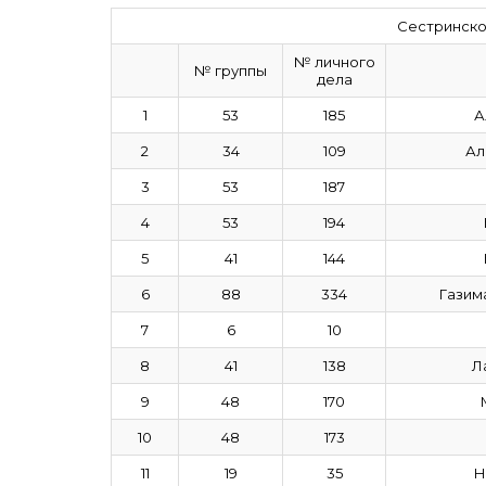
Сестринско
№ личного
№ группы
дела
1
53
185
А
2
34
109
Ал
3
53
187
4
53
194
5
41
144
6
88
334
Газим
7
6
10
8
41
138
Л
9
48
170
10
48
173
11
19
35
Н