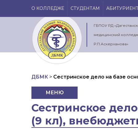
О КОЛЛЕДЖЕ
СТУДЕНТАМ
АБИТУРИЕН
ГБПОУ РД «Дагестанс
медицинский колледж
Р.П.Аскерханова»
ДБМК
>
Сестринское дело на базе осн
МЕНЮ
Сестринское дело
(9 кл), внебюдже