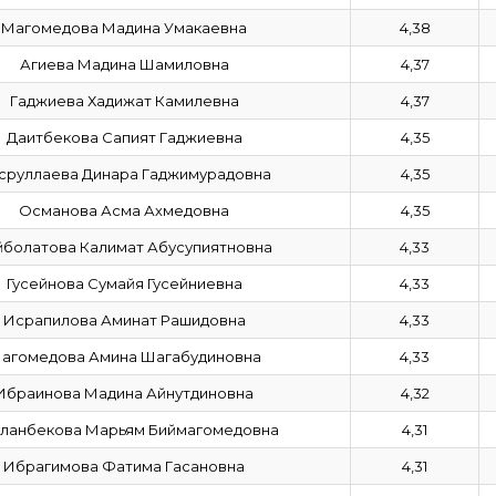
Магомедова Мадина Умакаевна
4,38
Агиева Мадина Шамиловна
4,37
Гаджиева Хадижат Камилевна
4,37
Даитбекова Сапият Гаджиевна
4,35
сруллаева Динара Гаджимурадовна
4,35
Османова Асма Ахмедовна
4,35
йболатова Калимат Абусупиятновна
4,33
Гусейнова Сумайя Гусейниевна
4,33
Исрапилова Аминат Рашидовна
4,33
агомедова Амина Шагабудиновна
4,33
Ибраинова Мадина Айнутдиновна
4,32
ланбекова Марьям Биймагомедовна
4,31
Ибрагимова Фатима Гасановна
4,31