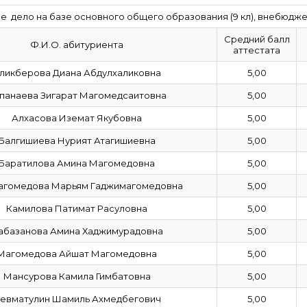
е дело на базе основного общего образования (9 кл), внебюдж
Средний балл
Ф.И.О. абитуриента
аттестата
ликберова Диана Абдулхаликовна
5,00
панаева Зигарат Магомедсаитовна
5,00
Алхасова Иземат Якубовна
5,00
Балгишиева Нурият Атагишиевна
5,00
Баратилова Амина Магомедовна
5,00
агомедова Марьям Гаджимагомедовна
5,00
Камилова Патимат Расуловна
5,00
абазанова Амина Хаджимурадовна
5,00
Магомедова Айшат Магомедовна
5,00
Мансурова Камила Гимбатовна
5,00
евматулин Шамиль Ахмедбегович
5,00