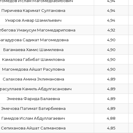
гомедов Ислам Магомедхабибович
4,94
Пиричева Каримат Султановна
4,94
Умаров Анвар Шамильевич
4,94
тбегова Умакусум Магомедариповна
4,92
Багадурова Садикат Магомедовна
4,90
Багамаева Хамис Шамилевна
4,90
Камалова Габибат Шамиловна
4,90
Магомедова Айшат Расуловна
4,90
Салахова Амина Эхлимановна
4,89
расуллаев Камиль Абдулгасанович
4,89
Эмеева Фарида Балаевна
4,89
Эмечова Патимат Батирбиевна
4,89
Гамидов Ислам Абдуллагаевич
4,88
Сепиханова Айшат Салмановна
4,85