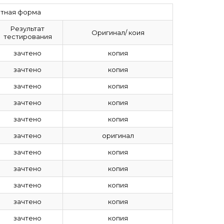
етная форма
Результат
Оригинал/ коия
тестирования
зачтено
копия
зачтено
копия
зачтено
копия
зачтено
копия
зачтено
копия
зачтено
оригинал
зачтено
копия
зачтено
копия
зачтено
копия
зачтено
копия
зачтено
копия