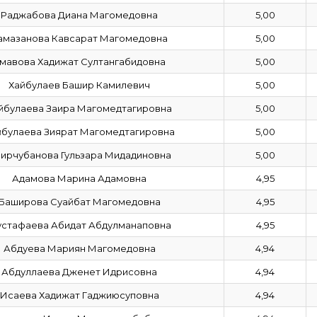
Раджабова Диана Магомедовна
5,00
амазанова Кавсарат Магомедовна
5,00
мавова Хадижат Султангабидовна
5,00
Хайбулаев Башир Камилевич
5,00
йбулаева Заира Магомедтагировна
5,00
йбулаева Зиярат Магомедтагировна
5,00
ирчубанова Гульзара Мидадиновна
5,00
Адамова Марина Адамовна
4,95
Баширова Суайбат Магомедовна
4,95
стафаева Абидат Абдулманаповна
4,95
Абдуева Мариян Магомедовна
4,94
Абдуллаева Дженет Идрисовна
4,94
Исаева Хадижат Гаджиюсуповна
4,94