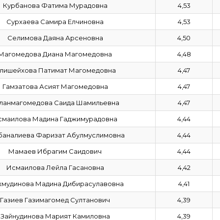
Курбанова Фатима Мурадовна
4,53
Сурхаева Самира Елчиновна
4,53
Селимова Даяна Арсеновна
4,50
Магомедова Диана Магомедовна
4,48
лишейхова Патимат Магомедовна
4,47
Гамзатова Асият Магомедовна
4,47
ланмагомедова Саида Шамильевна
4,47
смаилова Мадина Гаджимурадовна
4,44
баналиева Фаризат Абулмуслимовна
4,44
Мамаев Ибрагим Саидович
4,44
Исмаилова Лейла Гасановна
4,42
мудинова Мадина Дибирасулавовна
4,41
Газиев Газимагомед Султанович
4,39
Зайнудинова Марият Камиловна
4,39