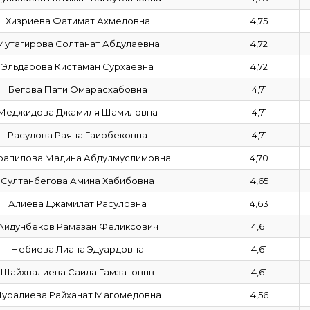
Хизриева Фатимат Ахмедовна
4,75
Мутагирова Солтанат Абдулаевна
4,72
Эльдарова Кистаман Сурхаевна
4,72
Бегова Пати Омарасхабовна
4,71
Меджидова Джамиля Шамиловна
4,71
Расулова Раяна Гаирбековна
4,71
рапилова Мадина Абдулмуслимовна
4,70
Султанбегова Амина Хабибовна
4,65
Алиева Джамилат Расуловна
4,63
Айдунбеков Рамазан Феликсович
4,61
Небиева Лиана Эдуардовна
4,61
Шайхвалиева Саида Гамзатовнв
4,61
уралиева Райханат Магомедовна
4,56