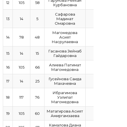
Гарунова Рейхан
12
105
58
4,65
Курбановна
Сафарова
13
14
5
Мадинат
4,61
Омаровна
Магомедова
14
78
48
Асият
4,53
Насрулаевна
Гасанова Зейнаб
15
14
15
4,5
Гайдаровна
Алиева Патимат
16
105
66
4,48
Магомедовна
Гусейнова Саида
17
14
25
4,43
Махачевна
Ибрагимова
18
117
76
Узлипат
4,35
Магомедовна
Матагирова Асият
19
105
60
4,35
Амиргамзаева
Камалова Диана