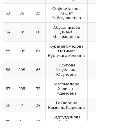
Сефербекова
53
78
29
Айшат
3,89
Зейфуллаевна
Абусаламова
54
105
68
Диана
3,88
Магомедовна
Курамагомедова
55
105
67
Патимат
3,78
Курамагомедовна
Юсупова
56
105
65
Умуразият
3,76
Юсуповна
Магомедова
57
105
72
Хадижат
3,74
Адамовна
Гайдарова
58
14
24
3,61
Камилла Гадисова
Бадрутдинова
59
14
16
Альбина
3,5
Байсалутдиновна