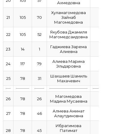
20
105
57
4,33
Ахмедовна
Хуламагомедова
21
105
70
Зайнаб
4,32
Магомедовна
Якубова Джамиля
22
105
52
4,28
Магомедсаидовна
Гаджиева Зарема
23
14
1
4,27
Алиевна
Алиева Марина
24
117
79
4,22
Эльдаровна
Шахшаев Шамиль
25
78
31
4,12
Махачевич
Магомедова
26
78
26
4,11
Мадина Мусаевна
Алмева Аминат
27
78
46
4,1
Алаутдиновна
Ибрагимова
28
78
45
Патимат
3,94