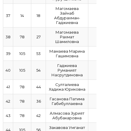
Магомаева
Зайнаб
37
14
18
4,78
Абдурахман-
Гаджиевна
Магомаева
38
78
27
Рахмат
4,78
Шамиловна
Мамаева Марина
39
105
53
4,75
Гашимовна
Гаджиева
40
105
54
Руманият
4,73
Насрутдиновна
Султалиева
41
78
44
4,63
Хадижа Юриковна
Гасанова Патима
42
78
36
4,6
Габибуллаевна
Алмасова Зурият
43
78
42
4,59
Абубакаровна
Закавова Умганат
44
105
56
4,55