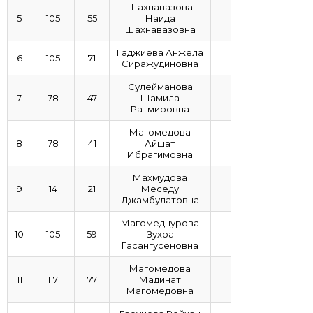
Шахнавазова
5
105
55
Наида
Шахнавазовна
Гаджиева Анжела
6
105
71
4,94
Сиражудиновна
Сулейманова
7
78
47
Шамила
4,89
Ратмировна
Магомедова
8
78
41
Айшат
4,88
Ибрагимовна
Махмудова
9
14
21
Меседу
4,88
Джамбулатовна
Магомеднурова
10
105
59
Зухра
4,84
Гасангусеновна
Магомедова
11
117
77
Мадинат
4,71
Магомедовна