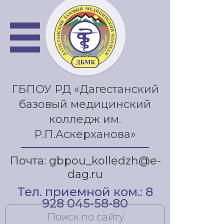
ГБПОУ РД «Дагестанский
базовый медицинский
колледж им.
Р.П.Аскерханова»
Почта: gbpou_kolledzh@e-
dag.ru
Тел. приемной ком.: 8
928 045-58-80