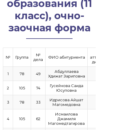
образования (11
класс), очно-
заочная форма
Балл
№
№
Группа
ФИО абитуриента
аттестата/
дела
диплома
Абдуллаева
1
78
49
Хдижат Зариповна
Гусейнова Саида
2
105
74
Юсуповна
Идрисова Айшат
3
78
33
Магомедовна
Исмаилова
4
105
62
Джамиля
Магомедтагирова