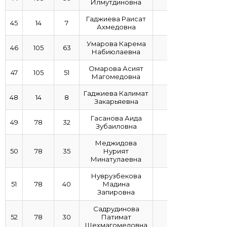
Илмутдиновна
Гаджиева Раисат
45
14
7
4,42
Ахмедовна
Умарова Карема
46
105
63
4,4
Набиюлаевна
Омарова Асият
47
105
51
4,33
Магомедовна
Гаджиева Калимат
48
14
8
4,29
Закарьяевна
Гасанова Аида
49
78
32
Зубаиловна
Меджидова
50
78
35
Нурият
3,94
Минатулаевна
Нуврузбекова
51
78
40
Мадина
3,94
Запировна
Садрудинова
52
78
30
Патимат
3,94
Шехмагомедовна