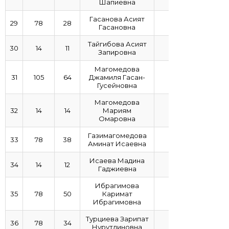
Шапиевна
Гасанова Асият
29
78
28
3,65
Гасановна
Тайгибова Асият
30
14
11
3,56
Запировна
Магомедова
31
105
64
Джамиля Гасан-
3,53
Гусейновна
Магомедова
32
14
14
Мариям
3,5
Омаровна
Газимагомедова
33
78
38
3,47
Аминат Исаевна
Исаева Мадина
34
14
12
3,44
Гаджиевна
Ибрагимова
35
78
50
Каримат
3,4
Ибрагимовна
Турциева Зарипат
36
78
34
3,25
Нурутдиновна