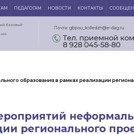
ТАМ
ПЕДАГОГАМ
НОВОСТИ
КОНТАКТЫ
СООБЩЕН
кий базовый
Почта: gbpou_kolledzh@e-dag.ru
 им.
Тел. приемной ком.
8 928 045-58-80
льного образования в рамках реализации региона
мероприятий неформаль
ции регионального про