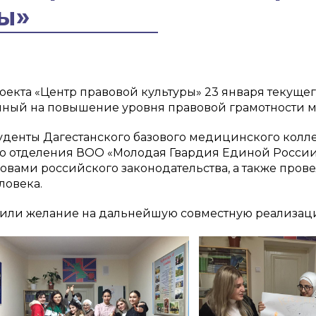
ы»
оекта «Центр правовой культуры» 23 января текуще
нный на повышение уровня правовой грамотности м
уденты Дагестанского базового медицинского колле
ого отделения ВОО «Молодая Гвардия Единой Росси
овами российского законодательства, а также про
ловека.
или желание на дальнейшую совместную реализаци