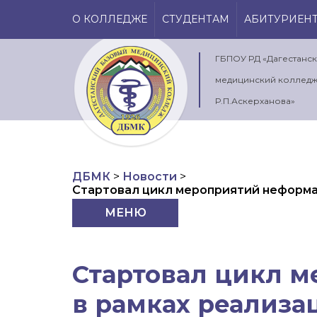
О КОЛЛЕДЖЕ
СТУДЕНТАМ
АБИТУРИЕН
ГБПОУ РД «Дагестанс
медицинский колледж
Р.П.Аскерханова»
ДБМК
>
Новости
>
Стартовал цикл мероприятий неформа
культуры»
МЕНЮ
Стартовал цикл 
в рамках реализа