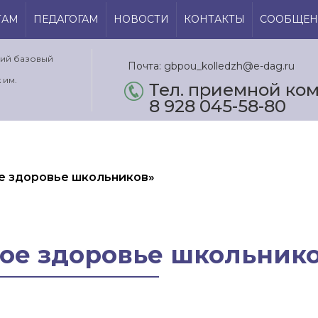
ТАМ
ПЕДАГОГАМ
НОВОСТИ
КОНТАКТЫ
СООБЩЕН
кий базовый
Почта: gbpou_kolledzh@e-dag.ru
 им.
Тел. приемной ком.
8 928 045-58-80
е здоровье школьников»
ое здоровье школьник