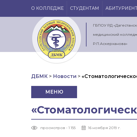
О КОЛЛЕДЖЕ
СТУДЕНТАМ
АБИТУРИЕН
ГБПОУ РД «Дагестанс
медицинский колледж
Р.П.Аскерханова»
ДБМК
>
Новости
>
«Стоматологическо
МЕНЮ
«Стоматологическ
просмотров - 1 155
16 ноября 2019 г.