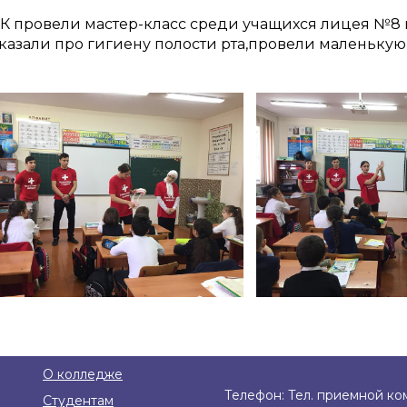
К провели мастер-класс среди учащихся лицея №8 в
казали про гигиену полости рта,провели маленьку
О колледже
Телефон: Тел. приемной ком
Студентам