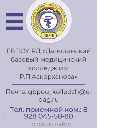
ГБПОУ РД «Дагестанский
базовый медицинский
колледж им.
Р.П.Аскерханова»
Почта: gbpou_kolledzh@e-
dag.ru
Тел. приемной ком.: 8
928 045-58-80