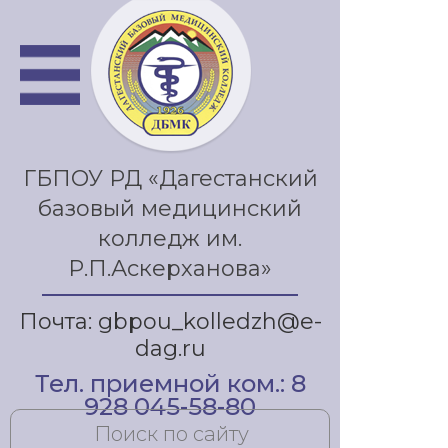
ГБПОУ РД «Дагестанский
базовый медицинский
колледж им.
Р.П.Аскерханова»
Почта: gbpou_kolledzh@e-
dag.ru
Тел. приемной ком.: 8
928 045-58-80