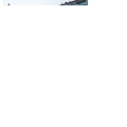
© 2026 | ГБПОУ РД
«Дагестанский базовый
медицинский колледж им.
Р.П.Аскерханова»
Телефон: Тел. приемной ком.: 8