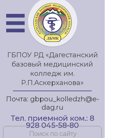
ГБПОУ РД «Дагестанский
базовый медицинский
колледж им.
Р.П.Аскерханова»
Почта: gbpou_kolledzh@e-
dag.ru
Тел. приемной ком.: 8
928 045-58-80