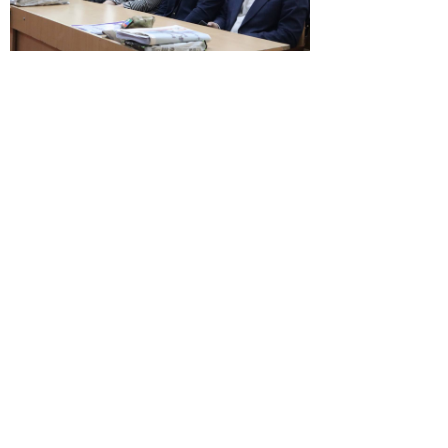
© 2026 | ГБПОУ РД
«Дагестанский базовый
медицинский колледж им.
Р.П.Аскерханова»