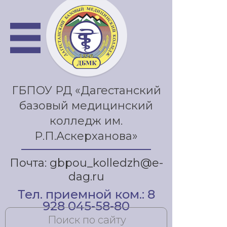
ГБПОУ РД «Дагестанский
базовый медицинский
колледж им.
Р.П.Аскерханова»
Почта: gbpou_kolledzh@e-
dag.ru
Тел. приемной ком.: 8
928 045-58-80