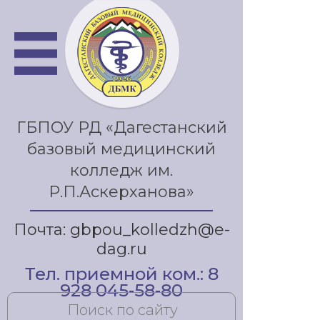
ГБПОУ РД «Дагестанский
базовый медицинский
колледж им.
Р.П.Аскерханова»
Почта: gbpou_kolledzh@e-
dag.ru
Тел. приемной ком.: 8
928 045-58-80