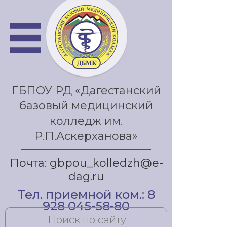
ГБПОУ РД «Дагестанский
базовый медицинский
колледж им.
Р.П.Аскерханова»
Почта: gbpou_kolledzh@e-
dag.ru
Тел. приемной ком.: 8
928 045-58-80