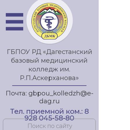
ГБПОУ РД «Дагестанский
базовый медицинский
колледж им.
Р.П.Аскерханова»
Почта: gbpou_kolledzh@e-
dag.ru
Тел. приемной ком.: 8
928 045-58-80