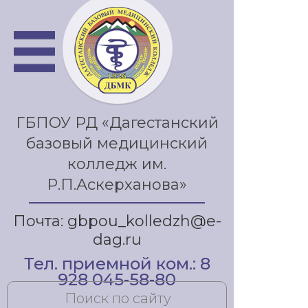
ГБПОУ РД «Дагестанский
базовый медицинский
колледж им.
Р.П.Аскерханова»
Почта: gbpou_kolledzh@e-
dag.ru
Тел. приемной ком.: 8
928 045-58-80