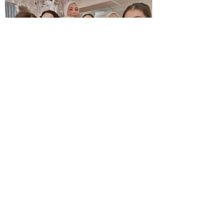
© 2026 | ГБПОУ РД
«Дагестанский базовый
медицинский колледж им.
Р.П.Аскерханова»