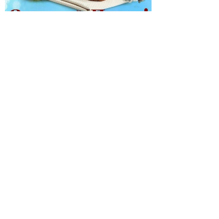
© 2026 | ГБПОУ РД
«Дагестанский базовый
медицинский колледж им.
Р.П.Аскерханова»
Телефон: Тел. приемной ком.: 8
928 045-58-80
Почта: gbpou_kolledzh@e-dag.ru
Адрес: г. Махачкала , пр-т Имама
Шамиля, 56