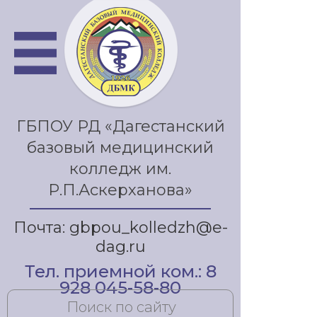
ГБПОУ РД «Дагестанский
базовый медицинский
колледж им.
Р.П.Аскерханова»
Почта: gbpou_kolledzh@e-
dag.ru
Тел. приемной ком.: 8
928 045-58-80