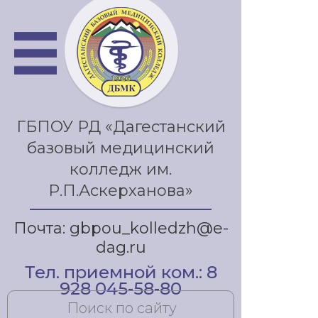
ГБПОУ РД «Дагестанский
базовый медицинский
колледж им.
Р.П.Аскерханова»
Почта: gbpou_kolledzh@e-
dag.ru
Тел. приемной ком.: 8
928 045-58-80