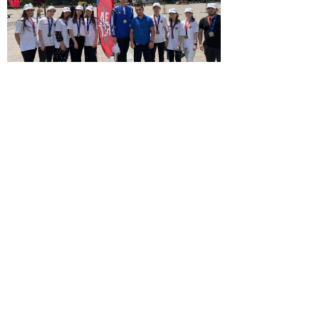
© 2026 | ГБПОУ РД
«Дагестанский базовый
медицинский колледж им.
Р.П.Аскерханова»
Телефон: Тел. приемной ком.: 8
928 045-58-80
Почта: gbpou_kolledzh@e-dag.ru