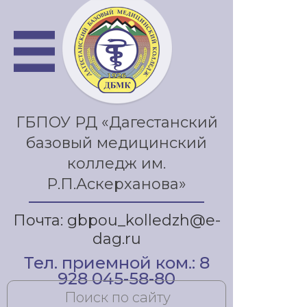
ГБПОУ РД «Дагестанский
базовый медицинский
колледж им.
Р.П.Аскерханова»
Почта: gbpou_kolledzh@e-
dag.ru
Тел. приемной ком.: 8
928 045-58-80