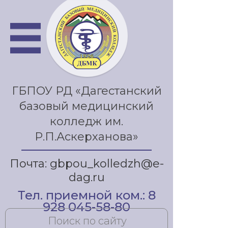
ГБПОУ РД «Дагестанский
базовый медицинский
колледж им.
Р.П.Аскерханова»
Почта: gbpou_kolledzh@e-
dag.ru
Тел. приемной ком.: 8
928 045-58-80