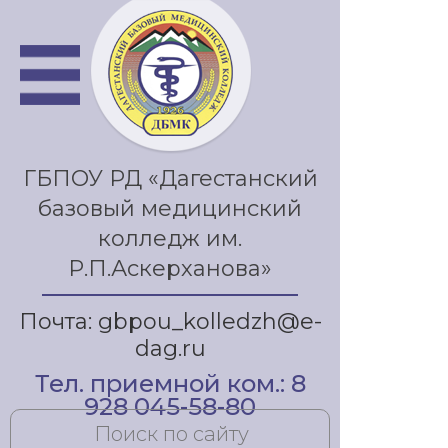
ГБПОУ РД «Дагестанский
базовый медицинский
колледж им.
Р.П.Аскерханова»
Почта: gbpou_kolledzh@e-
dag.ru
Тел. приемной ком.: 8
928 045-58-80