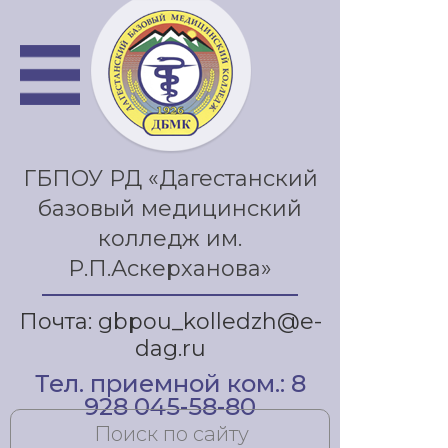
ГБПОУ РД «Дагестанский
базовый медицинский
колледж им.
Р.П.Аскерханова»
Почта: gbpou_kolledzh@e-
dag.ru
Тел. приемной ком.: 8
928 045-58-80