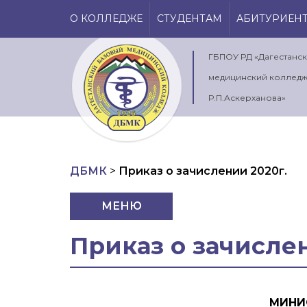
О КОЛЛЕДЖЕ
СТУДЕНТАМ
АБИТУРИЕН
ГБПОУ РД «Дагестанс
медицинский колледж
Р.П.Аскерханова»
ДБМК
>
Приказ о зачислении 2020г.
МЕНЮ
Приказ о зачислен
МИНИ