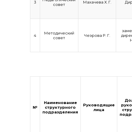
3
Махачева Х. Г.
Ди
совет
заме
Методический
4
Чеэрова Р. Г.
дире
совет
До
Наименование
Руководящие
руко
№
структурного
лица
стр
подразделения
подр