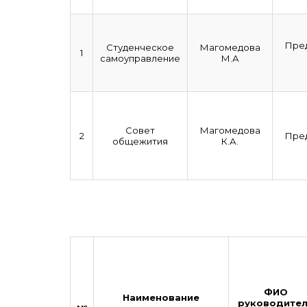
Пре
Студенческое
Магомедова
1
самоуправление
М.А
Совет
Магомедова
2
Пре
общежития
К.А.
ФИО
Наименование
руководите