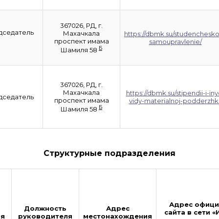
367026, РД, г.
дседатель
Махачкала
https://dbmk.su/studenchesk
проспект имама
samoupravlenie/
Б
Шамиля 58
367026, РД, г.
Махачкала
https://dbmk.su/stipendii-i-iny
дседатель
проспект имама
vidy-materialnoj-podderzhki
Б
Шамиля 58
Структурные подразделения
Адрес офици
Должность
Адрес
сайта в сети «
ля
руководителя
местонахождения