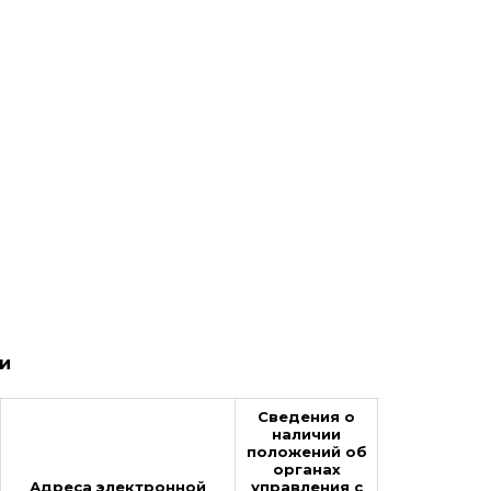
и
Сведения о
наличии
положений об
органах
Контактный
Адреса электронной
управления с
телефон