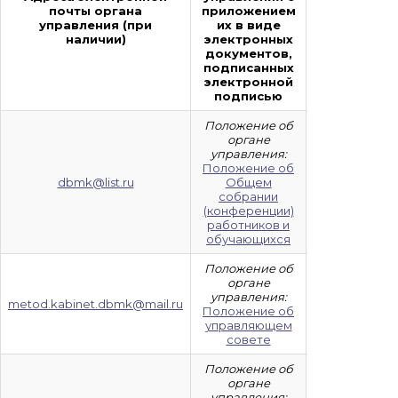
почты органа
приложением
органа
управления (при
их в виде
управления
наличии)
электронных
(при
документов,
наличии)
подписанных
электронной
подписью
Положение об
органе
управления:
Положение об
8 (8722) 63-
dbmk@list.ru
Общем
81-65
собрании
(конференции)
работников и
обучающихся
Положение об
органе
управления:
8 (8722) 63-17-
metod.kabinet.dbmk@mail.ru
Положение об
91
управляющем
совете
Положение об
органе
управления:
8 (8722) 63-