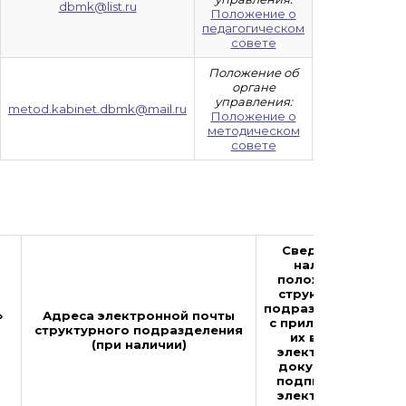
dbmk@list.ru
Положение о
81-65
педагогическом
совете
Положение об
органе
управления:
8 (8722) 63-17-
metod.kabinet.dbmk@mail.ru
Положение о
91
методическом
совете
Сведения о
наличии
положений о
структурных
подразделениях
»
Адреса электронной почты
с приложением
структурного подразделения
их в виде
ф
(при наличии)
электронных
документов,
подписанных
электронной