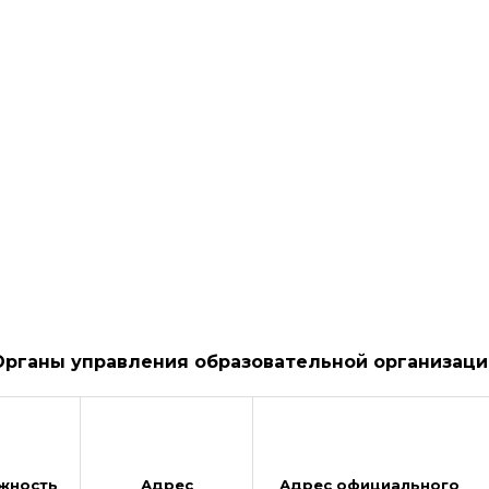
Органы управления образовательной организаци
жность
Адрес
Адрес официального