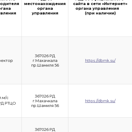
водителя
местонахождения
сайта в сети «Интернет»
ргана
органа
органа управления
авления
управления
(при наличии)
367026 РД
ректор
г.Махачкала
https://dbmk.su/
пр.Шамиля 56
367026 РД
л.м/с
г.Махачкала
https://dbmk.su/
РД РТЦО
пр.Шамиля 56
367026 РД