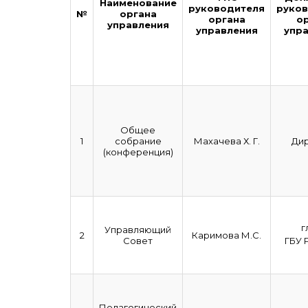
Наименование
руководителя
руко
№
органа
органа
о
управления
управления
упр
Общее
1
собрание
Махачева Х. Г.
Ди
(конференция)
г
Управляющий
2
Каримова М.С.
Совет
ГБУ 
Педагогический