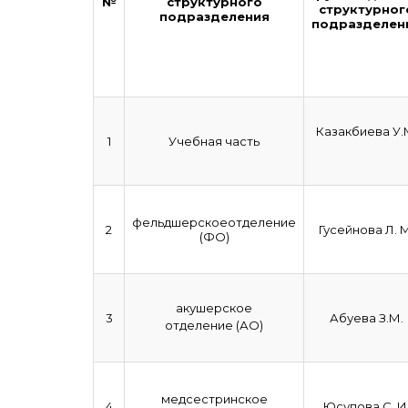
№
структурного
структурног
подразделения
подразделен
Казакбиева У.
1
Учебная часть
фельдшерскоеотделение
2
Гусейнова Л. М
(ФО)
акушерское
3
Абуева З.М.
отделение (АО)
медсестринское
4
Юсупова С. И