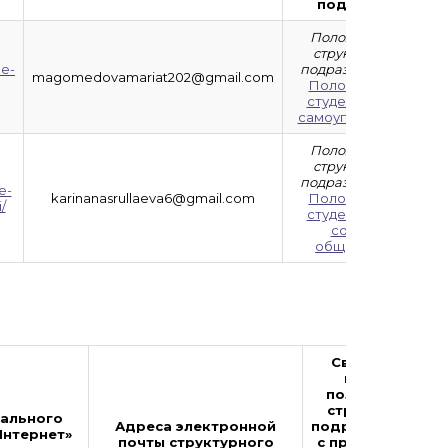
подписью
Положение о
структурном
oe-
подразделении:
magomedovamariat202@gmail.com
Положение о
студенческом
самоуправлении
Положение о
структурном
подразделении:
e-
karinanasrullaeva6@gmail.com
Положение о
/
студенческом
совете
общежития
Сведения о
наличии
положений о
структурных
ального
Адреса электронной
подразделениях
Интернет»
почты структурного
с приложением