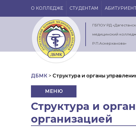
О КОЛЛЕДЖЕ
СТУДЕНТАМ
АБИТУРИЕН
ГБПОУ РД «Дагестанс
медицинский колледж
Р.П.Аскерханова»
ДБМК
>
Структура и органы управлен
МЕНЮ
Структура и орга
организацией