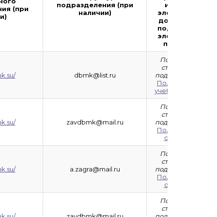
ного
подразделения (при
их в виде
ия (при
наличии)
электронных
и)
документов,
подписанных
электронной
подписью
Положение о
структурном
k.su/
dbmk@list.ru
подразделении:
Положение об
учебном отделе
Положение о
структурном
k.su/
zavdbmk@mail.ru
подразделении:
Положение об
отделении
Положение о
структурном
k.su/
a.zagra@mail.ru
подразделении:
Положение об
отделении
Положение о
структурном
k.su/
zavdbmk@mail.ru
подразделении: