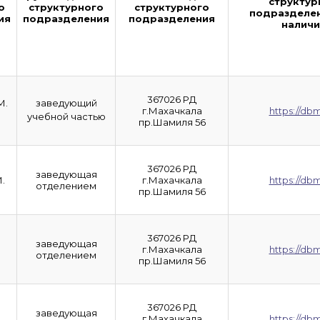
структур
о
структурного
структурного
подразделен
ия
подразделения
подразделения
наличи
367026 РД
М.
заведующий
г.Махачкала
https://dbm
учебной частью
пр.Шамиля 56
367026 РД
заведующая
.
г.Махачкала
https://dbm
отделением
пр.Шамиля 56
367026 РД
заведующая
г.Махачкала
https://dbm
отделением
пр.Шамиля 56
367026 РД
заведующая
.
г.Махачкала
https://dbm