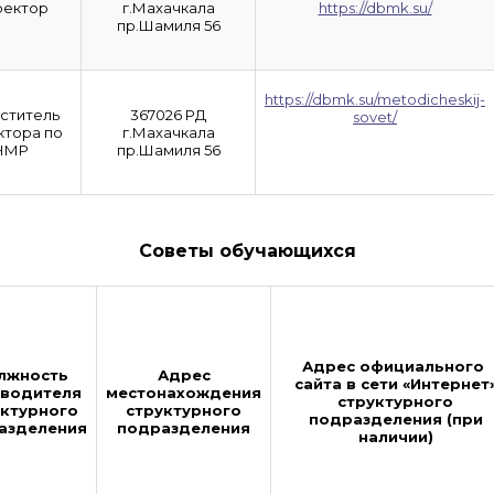
ректор
г.Махачкала
https://dbmk.su/
пр.Шамиля 56
https://dbmk.su/metodicheskij-
ститель
367026 РД
sovet/
ктора по
г.Махачкала
НМР
пр.Шамиля 56
Советы обучающихся
Адрес официального
лжность
Адрес
сайта в сети «Интернет
водителя
местонахождения
структурного
уктурного
структурного
подразделения (при
азделения
подразделения
наличии)