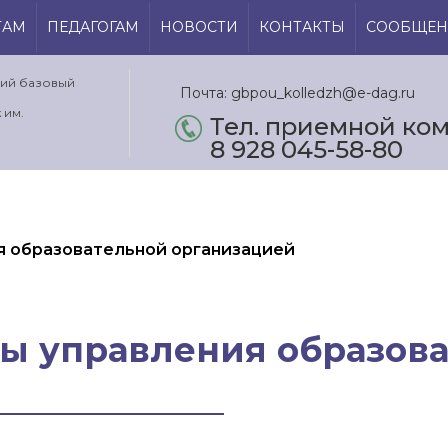
ТАМ
ПЕДАГОГАМ
НОВОСТИ
КОНТАКТЫ
СООБЩЕН
кий базовый
Почта: gbpou_kolledzh@e-dag.ru
 им.
Тел. приемной ком.
8 928 045-58-80
ия образовательной организацией
ны управления образов