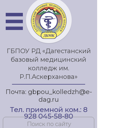
ГБПОУ РД «Дагестанский
базовый медицинский
колледж им.
Р.П.Аскерханова»
Почта: gbpou_kolledzh@e-
dag.ru
Тел. приемной ком.: 8
928 045-58-80